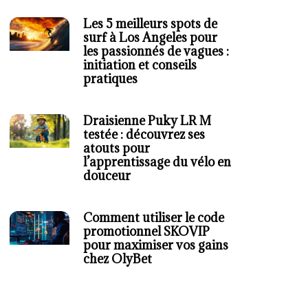
Les 5 meilleurs spots de
surf à Los Angeles pour
les passionnés de vagues :
initiation et conseils
pratiques
Draisienne Puky LR M
testée : découvrez ses
atouts pour
l’apprentissage du vélo en
douceur
Comment utiliser le code
promotionnel SKOVIP
pour maximiser vos gains
chez OlyBet