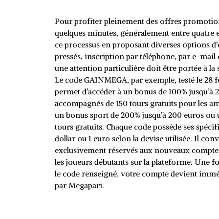
Pour profiter pleinement des offres promotion
quelques minutes, généralement entre quatre et
ce processus en proposant diverses options d’en
pressés, inscription par téléphone, par e-mail
une attention particulière doit être portée à l
Le code GAINMEGA, par exemple, testé le 28 fé
permet d’accéder à un bonus de 100% jusqu’à 20
accompagnés de 150 tours gratuits pour les a
un bonus sport de 200% jusqu’à 200 euros ou 
tours gratuits. Chaque code possède ses spéci
dollar ou 1 euro selon la devise utilisée. Il c
exclusivement réservés aux nouveaux comptes,
les joueurs débutants sur la plateforme. Une f
le code renseigné, votre compte devient immé
par Megapari.
Vérification du compte et 