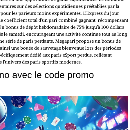
ntaires sur des sélections quotidiennes préétablies par la
on pour les parieurs moins expérimentés. L’Express du jour
 coefficient total d’un pari combiné gagnant, récompensant
. Un bonus de dépôt hebdomadaire de 75% jusqu’à 100 dollars
s le samedi, encourageant une activité continue tout au long
une série de paris perdants, Megapari propose un bonus de
t ainsi une bouée de sauvetage bienvenue lors des périodes
spécifiquement dédié aux paris eSport perdus, reflétant
s l’univers des paris sportifs modernes.
ino avec le code promo