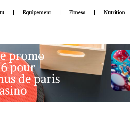
tu
Equipement
Fitness
Nutrition
de promo
6 pour
us de paris
casino