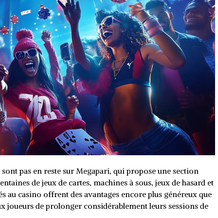
e sont pas en reste sur Megapari, qui propose une section
ntaines de jeux de cartes, machines à sous, jeux de hasard et
és au casino offrent des avantages encore plus généreux que
aux joueurs de prolonger considérablement leurs sessions de