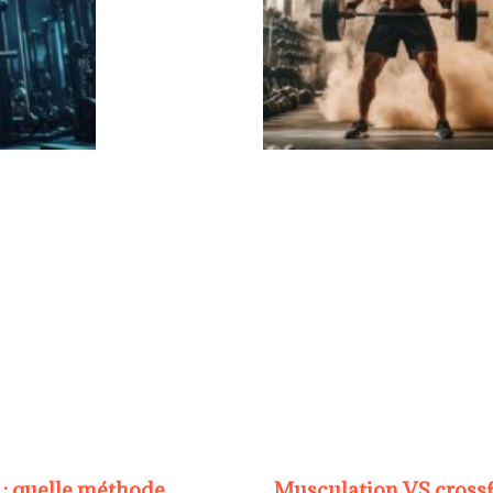
 : quelle méthode
Musculation VS crossfit